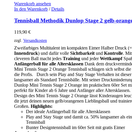
Warenkorb ansehen
In den Warenkorb
/
Details
Tennisball Methodik Dunlop Stage 2 gelb-orang
119,90
€
zzgl.
Versandkosten
Zweifarbiges Multitalent im kompakten Eimer Halber Druck (=
Innendruck
) und dafür volle
Sichtbarkeit
und
Kontrolle
. Mi
cleveren Ball macht jedes
Training
und jeder
Wettkampf
Spaß
Anfängerball für alle Altersklassen
Dank dem druckverminde
Mini Tennis Stage 2 Orange Tennisball schlagen sich selbst die
die Profis. Durch sein Play and Stay Stage Verhalten ist diese
langsamer als Standard Tennisbälle. Mit seiner Druckminderung
Dunlop Mini Tennis Stage 2 Orange im praktischen 60er Set mi
perfekt für Kinder ab 6 Jahre und Anfänger aller Altersklassen.
Design des Mini Tennis Stage 2 Orange lässt Kinderaugen le
dir jetzt deinen neuen gelb/orangenen Lieblingsball und trainier
Großen.
Highlights:
Der ideale Anfängerball für alle Altersklassen
Play and Stay Stage und damit ca. 50% langsamer als ei
Tennisball
Bunter Designtennisball im 60er Seit mit gratis Eimer