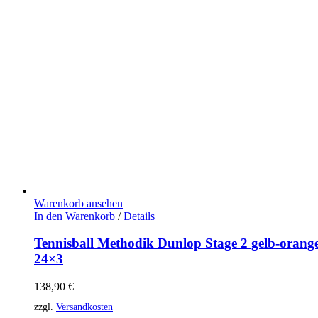
Warenkorb ansehen
In den Warenkorb
/
Details
Tennisball Methodik Dunlop Stage 2 gelb-orang
24×3
138,90
€
zzgl.
Versandkosten