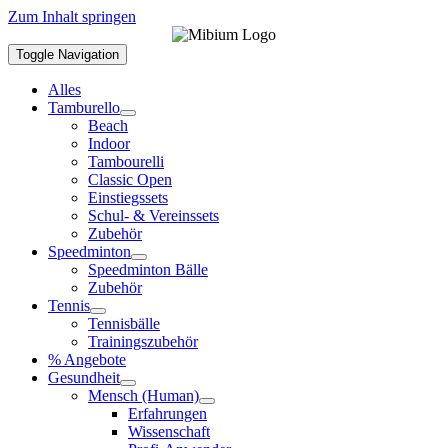
Zum Inhalt springen
Toggle Navigation
Alles
Tamburello
Beach
Indoor
Tambourelli
Classic Open
Einstiegssets
Schul- & Vereinssets
Zubehör
Speedminton
Speedminton Bälle
Zubehör
Tennis
Tennisbälle
Trainingszubehör
% Angebote
Gesundheit
Mensch (Human)
Erfahrungen
Wissenschaft