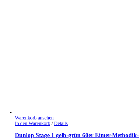
Warenkorb ansehen
In den Warenkorb
/
Details
Dunlop Stage 1 gelb-grün 60er Eimer-Methodik-