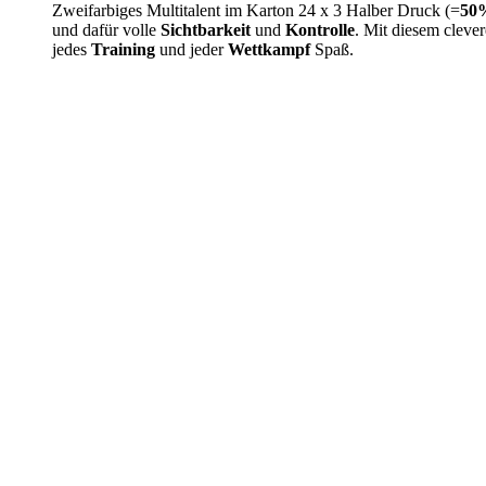
Zweifarbiges Multitalent im Karton 24 x 3 Halber Druck (=
50
und dafür volle
Sichtbarkeit
und
Kontrolle
. Mit diesem cleve
jedes
Training
und jeder
Wettkampf
Spaß.