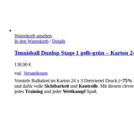
Warenkorb ansehen
In den Warenkorb
/
Details
Tennisball Dunlop Stage 1 gelb-grün – Karton 
138,90
€
zzgl.
Versandkosten
Vorstufe Balltalent im Karton 24 x 3 Dreiviertel Druck (=
75% 
und dafür volle
Sichtbarkeit
und
Kontrolle
. Mit diesem cleve
jedes
Training
und jeder
Wettkampf
Spaß.