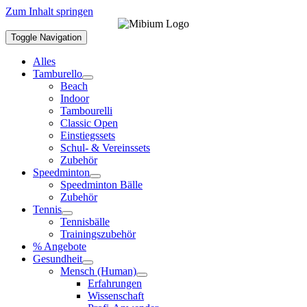
Zum Inhalt springen
Toggle Navigation
Alles
Tamburello
Beach
Indoor
Tambourelli
Classic Open
Einstiegssets
Schul- & Vereinssets
Zubehör
Speedminton
Speedminton Bälle
Zubehör
Tennis
Tennisbälle
Trainingszubehör
% Angebote
Gesundheit
Mensch (Human)
Erfahrungen
Wissenschaft