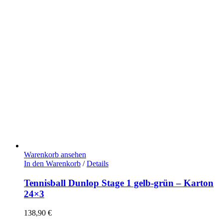
Warenkorb ansehen
In den Warenkorb
/
Details
Tennisball Dunlop Stage 1 gelb-grün – Karton
24×3
138,90
€