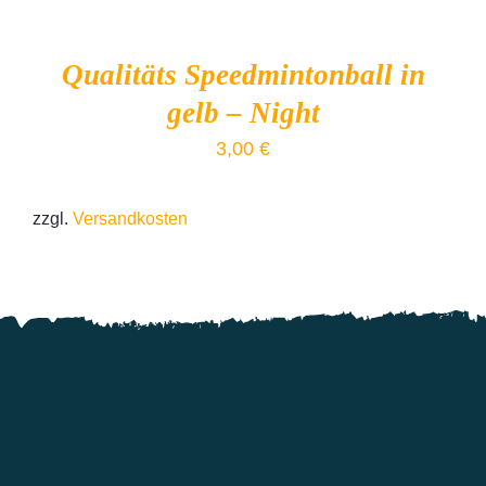
Qualitäts Speedmintonball in
gelb – Night
3,00
€
zzgl.
Versandkosten