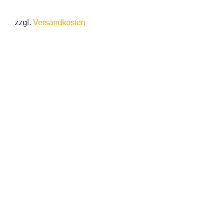
zzgl.
Versandkosten
IN DEN WARENKORB
/
DETAILS