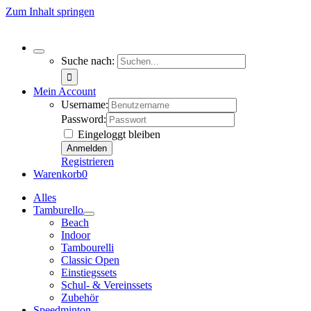
Zum Inhalt springen
Suche nach:
Mein Account
Username:
Password:
Eingeloggt bleiben
Registrieren
Warenkorb
0
Alles
Tamburello
Beach
Indoor
Tambourelli
Classic Open
Einstiegssets
Schul- & Vereinssets
Zubehör
Speedminton