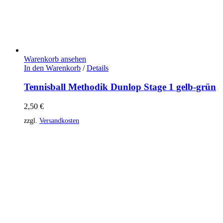
Warenkorb ansehen
In den Warenkorb
/
Details
Tennisball Methodik Dunlop Stage 1 gelb-grün
2,50
€
zzgl.
Versandkosten