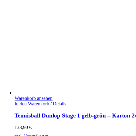
Warenkorb ansehen
In den Warenkorb
/
Details
Tennisball Dunlop Stage 1 gelb-grün – Karton 
138,90
€
zzgl.
Versandkosten