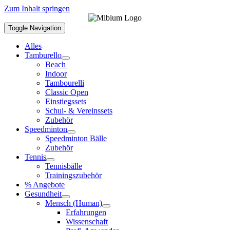
Zum Inhalt springen
Toggle Navigation
Alles
Tamburello
Beach
Indoor
Tambourelli
Classic Open
Einstiegssets
Schul- & Vereinssets
Zubehör
Speedminton
Speedminton Bälle
Zubehör
Tennis
Tennisbälle
Trainingszubehör
% Angebote
Gesundheit
Mensch (Human)
Erfahrungen
Wissenschaft