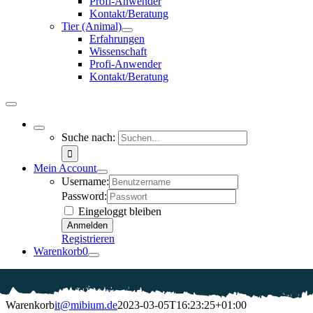
Profi-Anwender
Kontakt/Beratung
Tier (Animal)
Erfahrungen
Wissenschaft
Profi-Anwender
Kontakt/Beratung
Suche nach:
Mein Account
Username:
Password:
Eingeloggt bleiben
Registrieren
Warenkorb
0
Warenkorb
it@mibium.de
2023-03-05T16:23:25+01:00