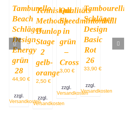
DETAILS
DETAILS
DETAILS
Tamburello
Tambourelli
Qualitäts
Tennisball
Beach
Schläger
Speedmintonball
Methodik
Schläger
Design
in
Dunlop
Design
Basic
grün
Stage
Energy
Rot
–
2
grün
26
Cross
gelb-
33,90
€
28
3,00
€
orange
44,90
€
2,50
€
zzgl.
zzgl.
Versandkosten
Versandkosten
zzgl.
zzgl.
Versandkosten
Versandkosten