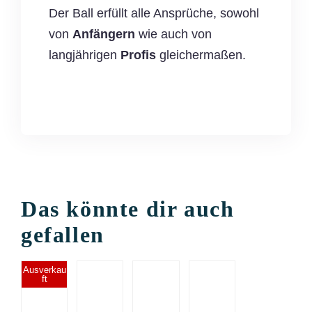
Der Ball erfüllt alle Ansprüche, sowohl
von
Anfängern
wie auch von
langjährigen
Profis
gleichermaßen.
Das könnte dir auch
gefallen
IN
IN
IN
DEN
DEN
DEN
Ausverkau
ft
DETAILS
WARENKORB
WARENKORB
WARENKORB
/
/
/