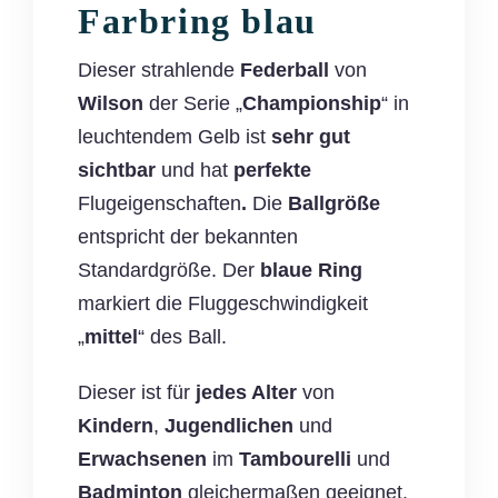
Farbring blau
Dieser strahlende
Federball
von
Wilson
der Serie „
Championship
“ in
leuchtendem Gelb ist
sehr gut
sichtbar
und hat
perfekte
Flugeigenschaften
.
Die
Ballgröße
entspricht der bekannten
Standardgröße. Der
blaue Ring
markiert die Fluggeschwindigkeit
„
mittel
“ des Ball.
Dieser ist für
jedes Alter
von
Kindern
,
Jugendlichen
und
Erwachsenen
im
Tambourelli
und
Badminton
gleichermaßen geeignet.