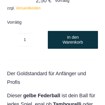
2,50
€
Vorrätig
zzgl.
Versandkosten
Vorrätig
In den
Warenkorb
hochwertiger
Federball
gelb
Wilson
blauer
Der Goldstandard für Anfänger und
Ring
Profis
Menge
Dieser
gelbe Federball
ist dein Ball für
jedes Spiel, egal ob
Tambourelli
oder