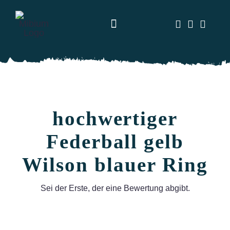
Zum
Inhalt
Toggle
springen
Navigation
Alles
Tamburello
hochwertiger
Speedminton
Federball gelb
Tennis
Wilson blauer Ring
% Angebote
Sei der Erste, der eine Bewertung abgibt.
Gesundheit