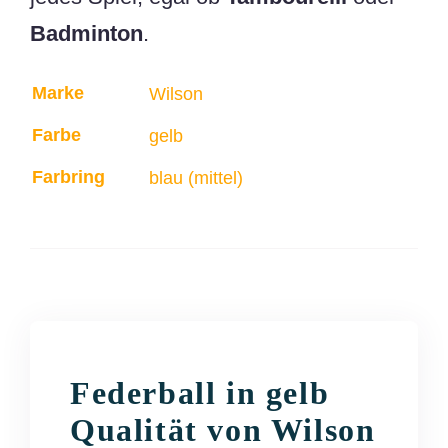
Badminton
.
Marke
Gewicht
Größe
Wilson
0,16 kg
7 × 7 × 8 cm
Farbe
gelb
Farbring
blau (mittel)
Federball in gelb
Qualität von Wilson