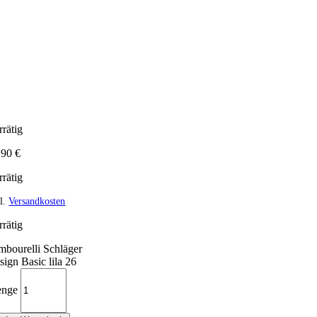
rrätig
,90
€
rrätig
gl.
Versandkosten
rrätig
mbourelli Schläger
sign Basic lila 26
nge