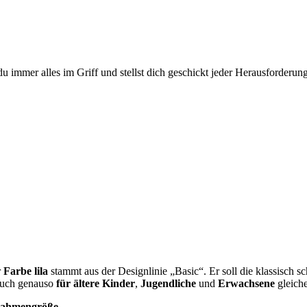
du immer alles im Griff und stellst dich geschickt jeder Herausforderung 
r
Farbe lila
stammt aus der Designlinie „Basic“. Er soll die klassisch sc
auch genauso
für ältere Kinder
,
Jugendliche
und
Erwachsene
gleich
Rahmengröße
.