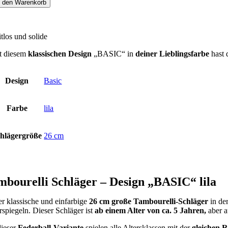
n den Warenkorb
itlos und solide
t diesem
klassischen Design
„BASIC“ in
deiner Lieblingsfarbe
hast 
Gewicht
Größe
0,7 kg
30 × 26 × 6 cm
Design
Basic
Farbe
lila
hlägergröße
26 cm
mbourelli Schläger – Design „BASIC“ lila
er klassische und einfarbige
26 cm
große Tambourelli-Schläger
in de
rspiegeln. Dieser Schläger ist
ab einem Alter von ca. 5 Jahren,
aber 
dieser
Federball-Variante
spielen alle Altersklassen mit der
gleichen 