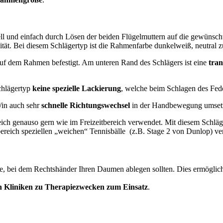
ll und einfach durch Lösen der beiden Flügelmuttern auf die gewünsc
lität. Bei diesem Schlägertyp ist die Rahmenfarbe dunkelweiß, neutral 
auf dem Rahmen befestigt. Am unteren Rand des Schlägers ist eine
tra
chlägertyp
keine spezielle Lackierung
, welche beim Schlagen des Fede
/in auch sehr
schnelle Richtungswechsel
in der Handbewegung umsetze
reich genauso gern wie im Freizeitbereich verwendet. Mit diesem Schlä
ereich speziellen „weichen“ Tennisbälle (z.B. Stage 2 von Dunlop) v
Stelle, bei dem Rechtshänder Ihren Daumen ablegen sollten. Dies ermög
n Kliniken zu Therapiezwecken zum Einsatz
.