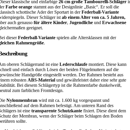
Dieser klassische und einfarbige
26 cm
große Tambourelli-Schläger
i
der
Farbe orange
stammt aus der Designlinie „Basic“. Er soll die
klassisch schottische Ader der Sportart in der
Federball-Variante
widerspiegeln. Dieser Schläger ist
ab einem Alter von ca. 5 Jahren,
aber auch genauso
für ältere Kinder
,
Jugendliche
und
Erwachsene
gleichermaßen geeignet.
Bei dieser
Federball-Variante
spielen alle Altersklassen mit der
gleichen Rahmengröße
.
Beschreibung
Am oberen Schlägerrand ist eine
Lederschlaufe
montiert. Diese kann
schnell und einfach durch Lösen der beiden Flügelmuttern auf die
gewünschte Handgröße eingestellt werden. Der Rahmen besteht aus
einem robusten
ABS-Material
und gewährleistet daher eine sehr gute
Stabilität. Bei diesem Schlägertyp ist die Rahmenfarbe dunkelweiß,
neutral zum farblichen Frontdesign.
Die
Nylonmembran
wird mit ca. 1.600 kg vorgespannt und
anschließend auf dem Rahmen befestigt. Am unteren Rand des
Schlägers ist eine
transparente Schutzkante
fixiert. Diese dient dem
Schutz der Membran, wenn der Schläger beim Schlagen den Boden
berühren sollte.