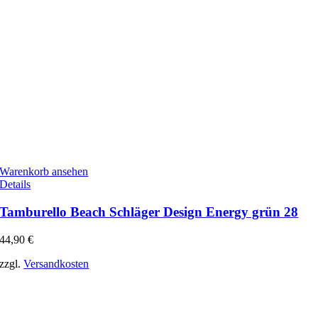
Warenkorb ansehen
Details
Tamburello Beach Schläger Design Energy grün 28
44,90
€
zzgl.
Versandkosten