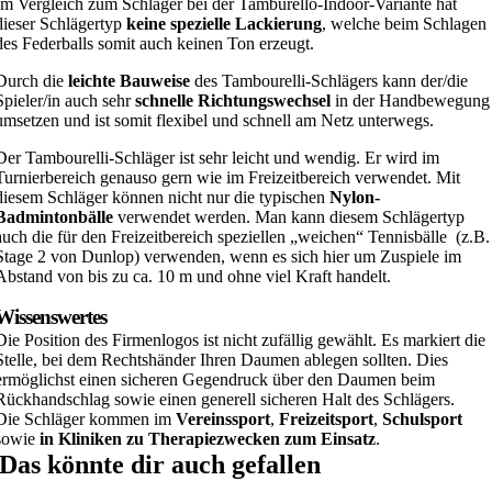
Im Vergleich zum Schläger bei der Tamburello-Indoor-Variante hat
dieser Schlägertyp
keine spezielle Lackierung
, welche beim Schlagen
des Federballs somit auch keinen Ton erzeugt.
Durch die
leichte Bauweise
des Tambourelli-Schlägers kann der/die
Spieler/in auch sehr
schnelle Richtungswechsel
in der Handbewegung
umsetzen und ist somit flexibel und schnell am Netz unterwegs.
Der Tambourelli-Schläger ist sehr leicht und wendig. Er wird im
Turnierbereich genauso gern wie im Freizeitbereich verwendet. Mit
diesem Schläger können nicht nur die typischen
Nylon-
Badmintonbälle
verwendet werden. Man kann diesem Schlägertyp
auch die für den Freizeitbereich speziellen „weichen“ Tennisbälle (z.B.
Stage 2 von Dunlop) verwenden, wenn es sich hier um Zuspiele im
Abstand von bis zu ca. 10 m und ohne viel Kraft handelt.
Wissenswertes
Die Position des Firmenlogos ist nicht zufällig gewählt. Es markiert die
Stelle, bei dem Rechtshänder Ihren Daumen ablegen sollten. Dies
ermöglichst einen sicheren Gegendruck über den Daumen beim
Rückhandschlag sowie einen generell sicheren Halt des Schlägers.
Die Schläger kommen im
Vereinssport
,
Freizeitsport
,
Schulsport
sowie
in Kliniken zu Therapiezwecken zum Einsatz
.
Das könnte dir auch gefallen