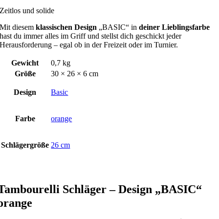
Zeitlos und solide
Mit diesem
klassischen Design
„BASIC“ in
deiner Lieblingsfarbe
hast du immer alles im Griff und stellst dich geschickt jeder
Herausforderung – egal ob in der Freizeit oder im Turnier.
Gewicht
0,7 kg
Größe
30 × 26 × 6 cm
Design
Basic
Farbe
orange
Schlägergröße
26 cm
Tambourelli Schläger – Design „BASIC“
orange