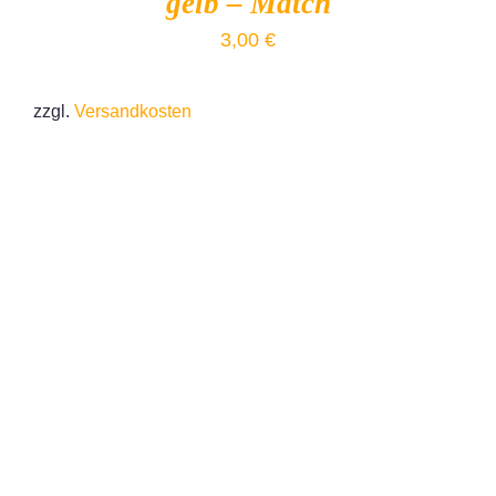
gelb – Match
3,00
€
zzgl.
Versandkosten
IN DEN WARENKORB
/
DETAILS