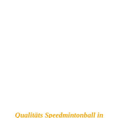
IN DEN WARENKORB
/
DETAILS
Qualitäts Speedmintonball in