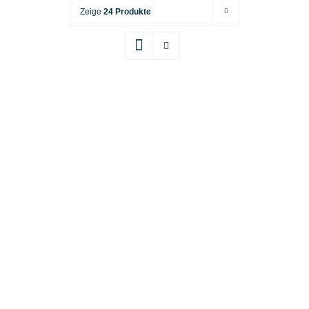
Zeige
24 Produkte
IN DEN WARENKORB
/
DETAILS