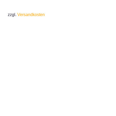
zzgl.
Versandkosten
IN DEN WARENKORB
/
DETAILS