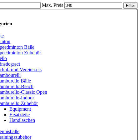
Max. Preis
Filter
gorien
te
inton
peedminton Bälle
peedminton Zubehör
ello
instiegsset
chul- und Vereinssets
ambourelli
amburello Bälle
amburello-Beach
amburello-Classic Open
amburello-Indoor
amburello-Zubehör
Equipment
Ersatzteile
Handlaschen
ennisbälle
rainingszubehör