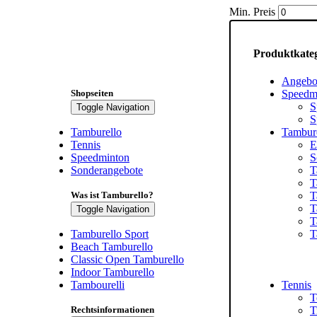
Min. Preis
Produktkate
Angebo
Shopseiten
Speedm
S
Toggle Navigation
S
Tamburello
Tambur
Tennis
E
Speedminton
S
Sonderangebote
T
T
Was ist Tamburello?
T
T
Toggle Navigation
T
Tamburello Sport
T
Beach Tamburello
Classic Open Tamburello
Indoor Tamburello
Tambourelli
Tennis
T
Rechtsinformationen
T