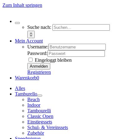
Zum Inhalt springen
Suche nach:
Mein Account
Username:
Password:
Eingeloggt bleiben
Registrieren
Warenkorb
0
Alles
Tamburello
Beach
Indoor
Tambourelli
Classic Open
Einstiegssets
Schul- & Vereinssets
Zubehör
Speedminton