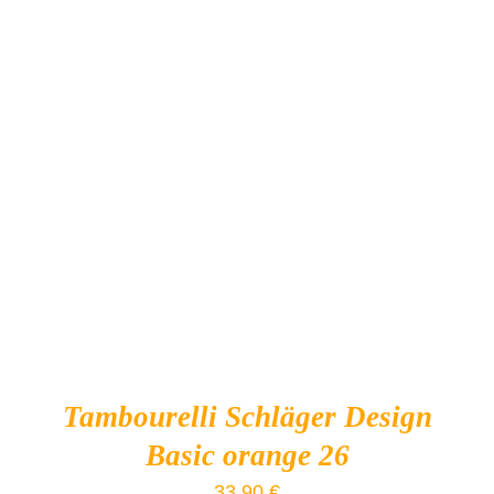
Produkt-Kategorien
Produkt Schlagwörter
IN DEN WARENKORB
/
DETAILS
Tambourelli Schläger Design
Basic orange 26
33,90
€