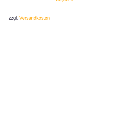
zzgl.
Versandkosten
IN DEN WARENKORB
/
DETAILS