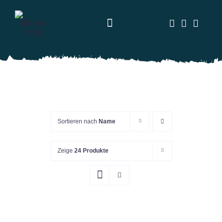
Zum
Inhalt
Toggle
springen
Navigation
Alles
Tamburello
Speedminton
Sortieren nach
Name
Tennis
Auf Lager
Zeige
24 Produkte
Zum Verkauf
(0)
% Angebote
Gesundheit