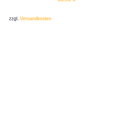
zzgl.
Versandkosten
IN DEN WARENKORB
/
DETAILS