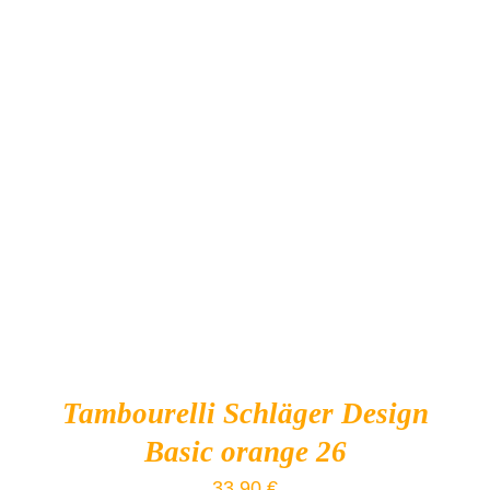
Produkt-Kategorien
Produkt Schlagwörter
IN DEN WARENKORB
/
DETAILS
Tambourelli Schläger Design
Basic orange 26
33,90
€