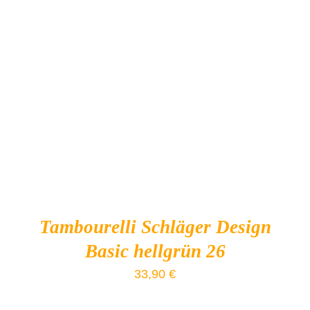
Bewertet
Geprüfte Bewertungen
mit
5.00
von 5
IN DEN WARENKORB
/
DETAILS
Tambourelli Schläger Design
Basic hellgrün 26
33,90
€