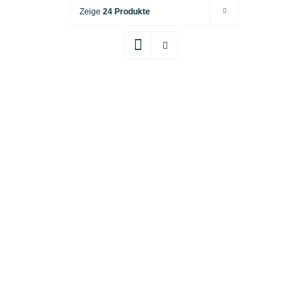
Zeige
24 Produkte
IN DEN WARENKORB
/
DETAILS